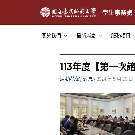
跳
至
學生事務處
主
要
關於我們
最新消息
服務項目
內
容
113年度【第一次
活動花絮
,
消息
/
2024 年 5 月 20 日