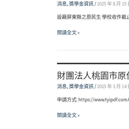
專
消息
,
獎學金資訊
/
2025 年 8 月 15
院
設籍屏東縣之原民生 學校收件截止日為8/1
校
獎
社
閱讀全文 »
助
團
學
法
金
人
申
屏
請
東
財團法人桃園市原
系
縣
統!!
消息
,
獎學金資訊
/
2025 年 3 月 14
原
住
申請方式: https://www.tyipdf.com.
民
文
財
閱讀全文 »
教
團
協