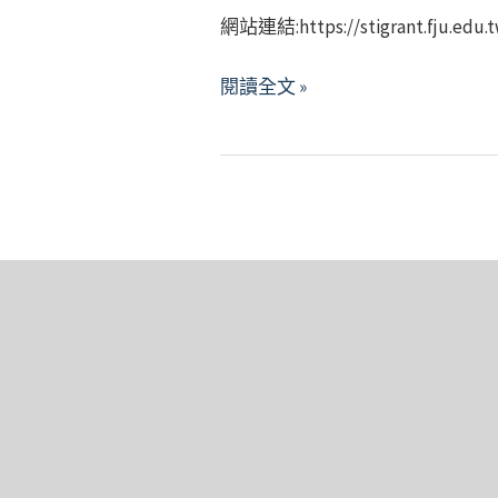
飛
申
網站連結:https://stigrant.fju.edu.t
獎
躍
請
助
學
啦!】
原
閱讀全文 »
學
生
住
金
獎
民
助
族
學
專
金
門
計
人
畫】
才
獎
勵
金
申
請
平