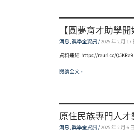
法
會-114
人
學
桃
年
園
【圓夢育才助學開
度
市
消息
,
獎學金資訊
/
2025 年 2 月 17
屏
原
東
住
資料連結: https://reurl.cc/Q5KRe9
縣
民
原
族
【圓
閱讀全文 »
住
發
夢
民
展
育
清
基
才
寒
金
助
優
會
學
原住民族專門人才
秀
【築
開
學
消息
,
獎學金資訊
/
2025 年 2 月 6 
夢
始
生