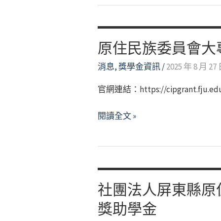
原住民族委員會大
消息
,
獎學金資訊
/
2025 年 8 月 27
官網連結：https://cipgrant.fju.edu
原
閱讀全文 »
住
民
族
委
員
社團法人屏東縣原
會
獎助學金
大