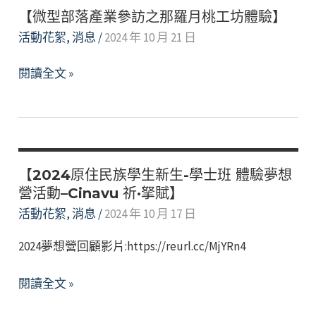
化
題
【微型部落產業參訪之那羅月桃工坊體驗】
教
式
活動花絮
,
消息
/
2024 年 10 月 21 日
育
桌
【微
實
遊】
閱讀全文 »
型
務
部
講
落
座
產
【與
業
草
【2024原住民族學生新生-學士班 體驗夢想
參
的
營活動–Cinavu 祈·拏賦】
訪
相
活動花絮
,
消息
/
2024 年 10 月 17 日
之
遇】
2024夢想營回顧影片:https://reurl.cc/MjYRn4
那
羅
【2024
閱讀全文 »
月
原
桃