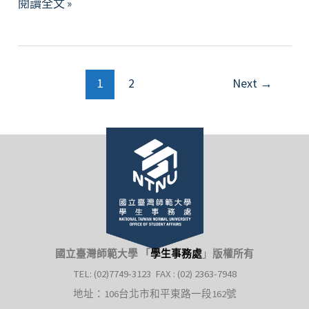
113
閱讀全文 »
年
度
【第
文
一
1
2
Next
→
章
次
分
諮
頁
詢
委
員
會
議】
國立臺灣師範大學 「
學生事務處
」
版權所有
TEL: (02)7749-3123 FAX : (02) 2363-7948
地址：106台北市和平東路一段162號