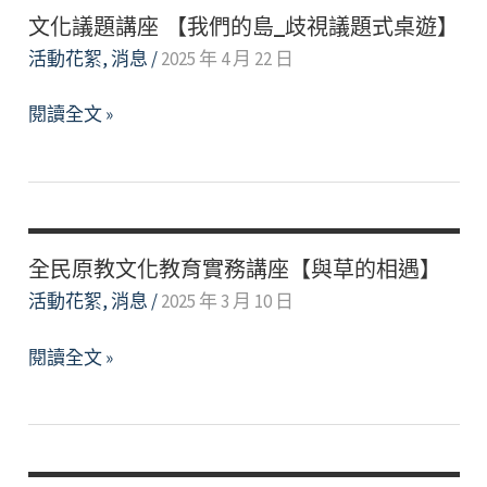
畢
部
文化議題講座 【我們的島_歧視議題式桌遊】
典
落
活動花絮
,
消息
/
2025 年 4 月 22 日
【kituvangesar
文
—
閱讀全文 »
化
成
議
年
題
禮】
講
座 【我
全民原教文化教育實務講座【與草的相遇】
們
活動花絮
,
消息
/
2025 年 3 月 10 日
的
全
島
閱讀全文 »
民
_
原
歧
教
視
文
議