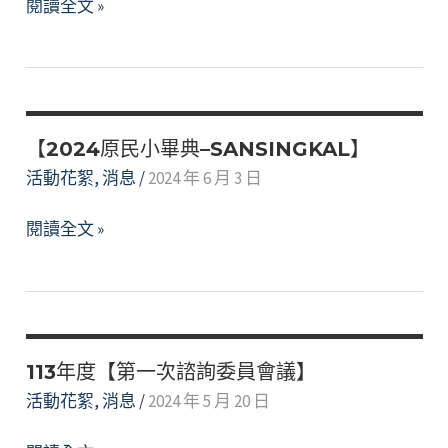
【113
閱讀全文 »
田
動
年
野
–
Nga`ay
調
Cinavu
ho
查-
祈
樹
古
·
豆
樓
【2024原民小畢典–SANSINGKAL】
拏
的
Kuljaljau
賦】
活動花絮
,
消息
/
2024 年 6 月 3 日
故
部
【2024
鄉
閱讀全文 »
落】
原
–
民
返
小
鄉
畢
服
典
務】
113年度【第一次諮詢委員會議】
–
活動花絮
,
消息
/
2024 年 5 月 20 日
SANSINGKAL】