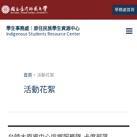
跳
學務處首頁
至
主
學生事務處┆原住民族學生資源中心
要
Indigenous Students Resource Center
Ma
內
容
Me
首頁
活動花絮
活動花絮
台師大原資中心返鄉服務隊-卡度部落