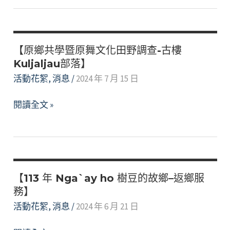
住
工
民
坊
族
體
學
【原鄉共學暨原舞文化田野調查-古樓
驗】
生
Kuljaljau部落】
新
活動花絮
,
消息
/
2024 年 7 月 15 日
生-
【原
閱讀全文 »
學
鄉
士
共
班
學
體
暨
驗
原
夢
【113 年 Nga`ay ho 樹豆的故鄉–返鄉服
舞
務】
想
文
營
活動花絮
,
消息
/
2024 年 6 月 21 日
化
活