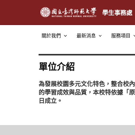
跳
至
學生事務處
主
要
關於我們
最新消息
服務項目
內
容
單位介紹
為發展校園多元文化特色，整合校內
的學習成效與品質，本校特依據「原住
日成立。