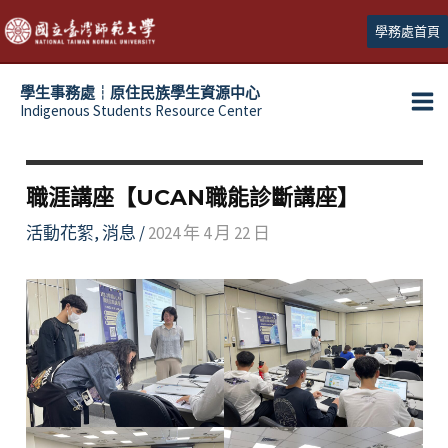
跳
學務處首頁
至
主
學生事務處┆原住民族學生資源中心
要
Indigenous Students Resource Center
Ma
內
容
Me
職涯講座【UCAN職能診斷講座】
活動花絮
,
消息
/
2024 年 4 月 22 日