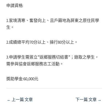
申請資格:
1.家境清寒、奮發向上、且戶籍地為屏東之原住民學
生。
2.成績總平均70分以上、操行80分以上。
3.申請學生需簽立”返鄉服務切結書”；錄取之學生，
需參與協會返鄉服務志工活動。
獎助學金:60,000元
Post
←
上一篇 文章
下一篇 文章
→
navigation