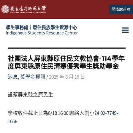
跳
學務處首頁
至
主
學生事務處┆原住民族學生資源中心
要
Indigenous Students Resource Center
Ma
內
容
Me
社團法人屏東縣原住民文教協會-114學年
度屏東縣原住民清寒優秀學生獎助學金
消息
,
獎學金資訊
/
2025 年 8 月 15 日
設籍屏東縣之原民生
學校收件截止日為8/18 16:00 聯絡人劉小姐
02-7749-
1056