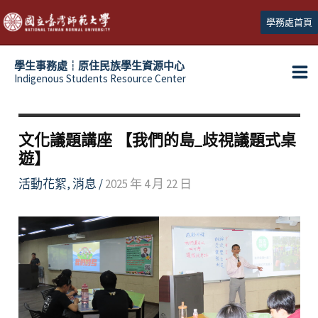
跳
學務處首頁
至
主
學生事務處┆原住民族學生資源中心
要
Indigenous Students Resource Center
Ma
內
容
Me
文化議題講座 【我們的島_歧視議題式桌
遊】
活動花絮
,
消息
/
2025 年 4 月 22 日