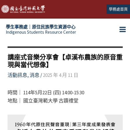
跳
學務處首頁
至
主
學生事務處┆原住民族學生資源中心
要
Indigenous Students Resource Center
Ma
內
容
Me
講座式音樂分享會【卓溪布農族的原音重
現與當代想像】
活動訊息
,
消息
/
2025 年 4 月 11 日
時間｜ 114年5月22日 (四) 14:00-15:30
地點｜ 國立臺灣範大學 古蹟禮堂