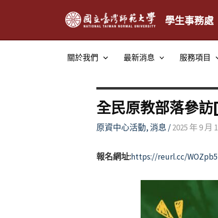
跳
至
學生事務處
主
要
關於我們
最新消息
服務項目
內
容
全民原教部落參訪
原資中心活動
,
消息
/
2025 年 9 月 
報名網址:
https://reurl.cc/WOZpb5