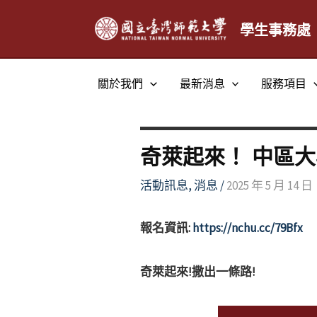
跳
至
學生事務處
主
要
關於我們
最新消息
服務項目
內
容
奇萊起來！ 中區
活動訊息
,
消息
/
2025 年 5 月 14 日
報名資訊:
https://nchu.cc/79Bfx
奇萊起來!撒出一條路!